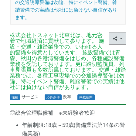
の交通誘導警備は勿論、特にイベント警備、雑
踏警備での実績は他社には負けない自信があり
ます。
株式会社トスネット北東北は、地元密
着で地域経済に貢献して参ります。 施
設・交通・雑踏業務での、いわゆる人
的警備を得意としています。 施設警備では青
森、秋田の各港湾警備をはじめ、各種施設警備
業務を受託しております。更に踏切監視員、列
車見張員も多数所属しております。 交通・雑踏
業務では、各種工事現場での交通誘導警備は勿
論、特にイベント警備、雑踏警備での実績は他
社には負けない自信があります。
サービス
既卒
職種
応募条件
掲載期間
◎総合管理職候補 ※未経験者歓迎
年齢制限:18歳～59歳(警備業法第14条の警
備業務)