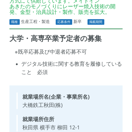
方式にて供給しています。メイドイン
あきたのモノづくりにレーザー焼入技術の開
発、金型・治具設計・製作、販売を拡大。
生産工程・製造
新卒
職種
応募条件
掲載期間
大学・高専卒業予定者の募集
※既卒応募及び中退者応募不可
デジタル技術に関する教育を履修している
こと 必須
就業場所名(企業・事業所名)
大橋鉄工秋田(株)
就業場所住所
秋田県 横手市 柳田 12-1