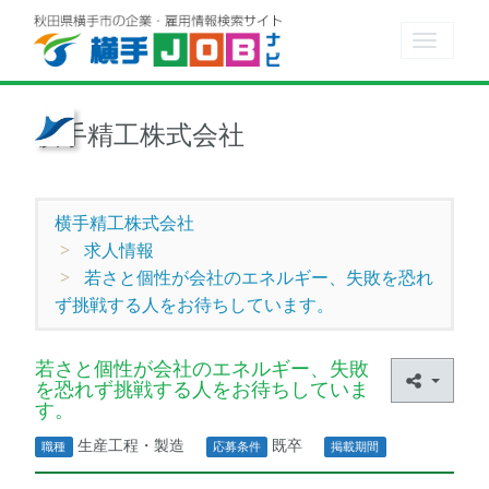
Toggle
navigat
横手精工株式会社
横手精工株式会社
求人情報
若さと個性が会社のエネルギー、失敗を恐れ
ず挑戦する人をお待ちしています。
若さと個性が会社のエネルギー、失敗
を恐れず挑戦する人をお待ちしていま
す。
生産工程・製造
既卒
職種
応募条件
掲載期間