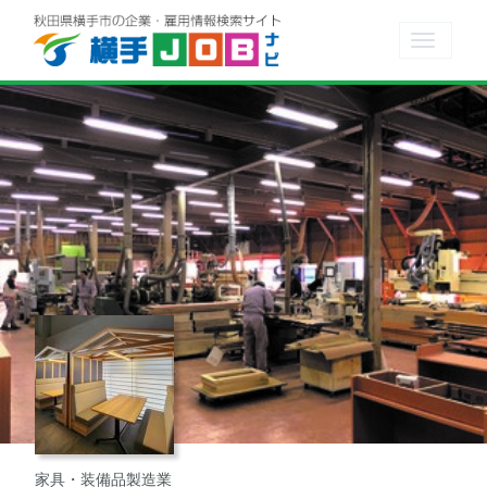
Toggle
navigat
家具・装備品製造業